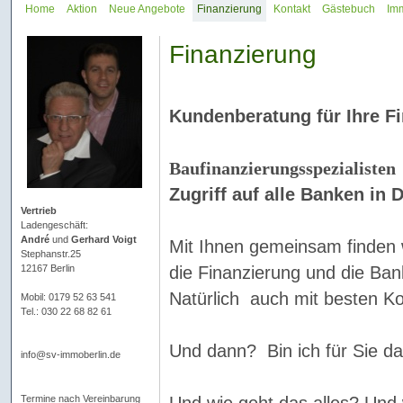
Home
Aktion
Neue Angebote
Finanzierung
Kontakt
Gästebuch
Imm
Finanzierung
Kundenberatung für Ihre F
Baufinanzierungsspezialisten
Zugriff auf alle Banken in 
Vertrieb
Ladengeschäft:
André
und
Gerhard Voigt
Mit Ihnen gemeinsam finden w
Stephanstr.25
12167 Berlin
die Finanzierung und die Ban
Natürlich auch mit besten Ko
Mobil: 0179 52 63 541
Tel.: 030 22 68 82 61
Und dann? Bin ich für Sie da,
info@sv-immoberlin.de
Und wie geht das alles? Und w
Termine nach Vereinbarung